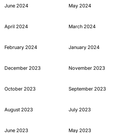
June 2024
May 2024
April 2024
March 2024
February 2024
January 2024
December 2023
November 2023
October 2023
September 2023
August 2023
July 2023
June 2023
May 2023