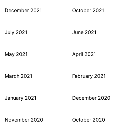
December 2021
October 2021
July 2021
June 2021
May 2021
April 2021
March 2021
February 2021
January 2021
December 2020
November 2020
October 2020