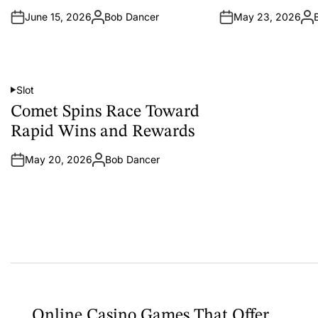
n
n
June 15, 2026
Bob Dancer
May 23, 2026
A
A
u
u
t
t
h
h
o
o
r
r
Slot
P
o
Comet Spins Race Toward
s
t
Rapid Wins and Rewards
e
d
i
May 20, 2026
Bob Dancer
n
A
u
t
h
o
r
Online Casino Games That Offer