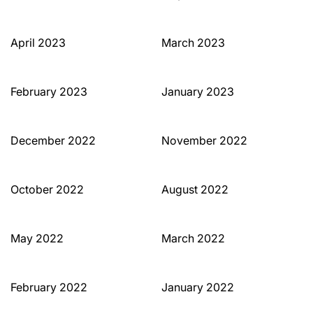
April 2023
March 2023
February 2023
January 2023
December 2022
November 2022
October 2022
August 2022
May 2022
March 2022
February 2022
January 2022