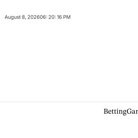
S
k
August 8, 2026
06
:
20
:
17
PM
i
p
t
o
c
o
n
t
e
n
t
Betting
Ga