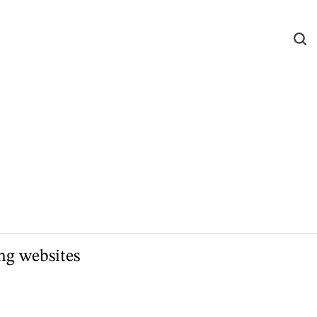
S
e
a
r
k
c
h
ing websites