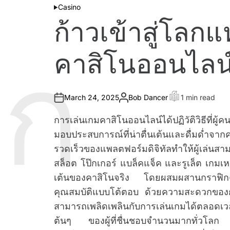
Casino
P
o
s
ก้าวเข้าสู่โลก
t
e
d
i
คาสิโนออนไลน
n
March 24, 2025
Bob Dancer
1 min read
A
E
u
s
t
t
การเล่นเกมคาสิโนออนไลน์ได้ปฏิวัติวิธีที่ผ
h
i
o
m
มอบประสบการณ์ที่น่าตื่นเต้นและดื่มด่ำจ
r
a
t
รวดเร็วของแพลตฟอร์มดิจิทัลทำให้ผู้เล่นสามา
e
d
สล็อต โป๊กเกอร์ แบล็คแจ็ค และรูเล็ต เกมเห
r
e
เต้นของคาสิโนจริง โดยผสมผสานกราฟิกค
a
d
คุณสมบัติแบบโต้ตอบ ด้วยความสะดวกของกา
t
i
สามารถเพลิดเพลินกับการเล่นเกมได้ตลอดเว
m
e
ต้นๆ ของผู้ที่ชื่นชอบจำนวนมากทั่วโลก หนึ