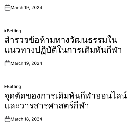
it
March 19, 2024
h
e
x
p
Betting
P
re
o
สำรวจข้อห้ามทางวัฒนธรรมใน
s
ss
t
iv
แนวทางปฏิบัติในการเดิมพันกีฬา
e
d
e
i
in
n
March 19, 2024
fo
r
m
Betting
a
P
o
ti
จุดตัดของการเดิมพันกีฬาออนไลน์
s
t
o
และวารสารศาสตร์กีฬา
e
n
d
i
n
March 18, 2024