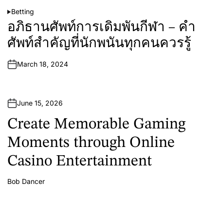
Betting
P
o
อภิธานศัพท์การเดิมพันกีฬา – คำ
s
t
ศัพท์สำคัญที่นักพนันทุกคนควรรู้
e
d
i
n
March 18, 2024
June 15, 2026
Create Memorable Gaming
Moments through Online
Casino Entertainment
Bob Dancer
A
u
t
h
o