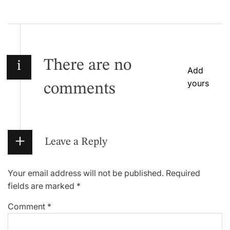
v
i
g
There are no
i
Add
a
yours
comments
t
i
o
Leave a Reply
n
Your email address will not be published.
Required
fields are marked
*
Comment
*