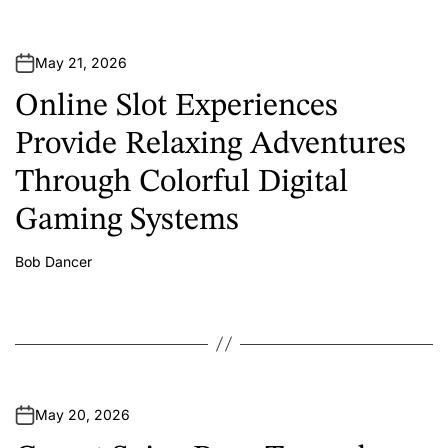
May 21, 2026
Online Slot Experiences
Provide Relaxing Adventures
Through Colorful Digital
Gaming Systems
Bob Dancer
A
u
t
h
o
r
May 20, 2026