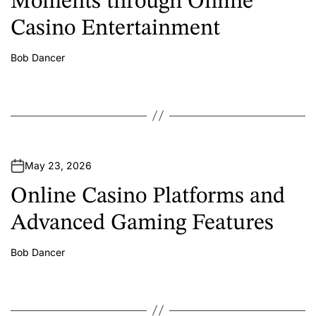
Moments through Online
Casino Entertainment
Bob Dancer
A
u
t
h
o
r
May 23, 2026
Online Casino Platforms and
Advanced Gaming Features
Bob Dancer
A
u
t
h
o
r