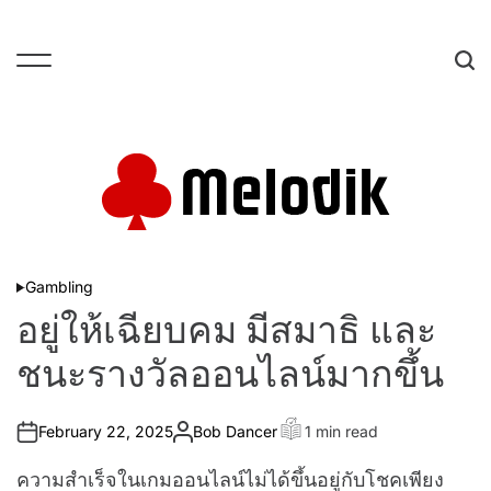
S
k
i
M
S
p
e
e
t
n
a
o
u
r
c
c
Melodik
o
h
n
B
t
o
e
Gambling
P
o
o
n
s
อยู่ให้เฉียบคม มีสมาธิ และ
st
t
t
u
e
ชนะรางวัลออนไลน์มากขึ้น
d
p
i
n
m
in
February 22, 2025
Bob Dancer
1 min read
A
E
d
u
s
t
t
w
ความสำเร็จในเกมออนไลน์ไม่ได้ขึ้นอยู่กับโชคเพียง
h
i