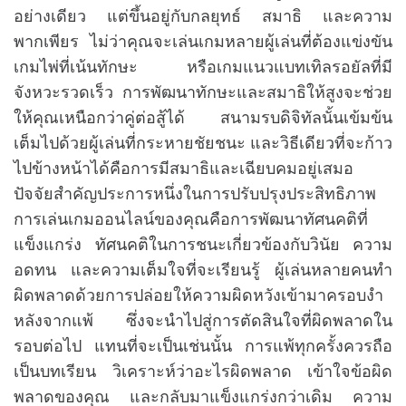
it
o
m
อย่างเดียว แต่ขึ้นอยู่กับกลยุทธ์ สมาธิ และความ
r
a
h
t
พากเพียร ไม่ว่าคุณจะเล่นเกมหลายผู้เล่นที่ต้องแข่งขัน
e
e
d
เกมไพ่ที่เน้นทักษะ หรือเกมแนวแบทเทิลรอยัลที่มี
x
r
e
p
จังหวะรวดเร็ว การพัฒนาทักษะและสมาธิให้สูงจะช่วย
a
re
d
ให้คุณเหนือกว่าคู่ต่อสู้ได้ สนามรบดิจิทัลนั้นเข้มข้น
t
ss
i
เต็มไปด้วยผู้เล่นที่กระหายชัยชนะ และวิธีเดียวที่จะก้าว
iv
m
e
e
ไปข้างหน้าได้คือการมีสมาธิและเฉียบคมอยู่เสมอ
in
ปัจจัยสำคัญประการหนึ่งในการปรับปรุงประสิทธิภาพ
fo
การเล่นเกมออนไลน์ของคุณคือการพัฒนาทัศนคติที่
r
แข็งแกร่ง ทัศนคติในการชนะเกี่ยวข้องกับวินัย ความ
m
a
อดทน และความเต็มใจที่จะเรียนรู้ ผู้เล่นหลายคนทำ
ti
ผิดพลาดด้วยการปล่อยให้ความผิดหวังเข้ามาครอบงำ
o
หลังจากแพ้ ซึ่งจะนำไปสู่การตัดสินใจที่ผิดพลาดใน
n
รอบต่อไป แทนที่จะเป็นเช่นนั้น การแพ้ทุกครั้งควรถือ
เป็นบทเรียน วิเคราะห์ว่าอะไรผิดพลาด เข้าใจข้อผิด
พลาดของคุณ และกลับมาแข็งแกร่งกว่าเดิม ความ