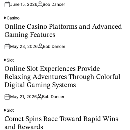
i
June 15, 2026
Bob Dancer
n
A
u
t
Casino
h
P
o
o
Online Casino Platforms and Advanced
r
s
t
Gaming Features
e
d
i
May 23, 2026
Bob Dancer
n
A
u
t
Slot
h
P
o
o
Online Slot Experiences Provide
r
s
t
Relaxing Adventures Through Colorful
e
d
Digital Gaming Systems
i
n
May 21, 2026
Bob Dancer
A
u
t
Slot
h
P
o
o
Comet Spins Race Toward Rapid Wins
r
s
t
and Rewards
e