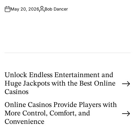
d
i
May 20, 2026
Bob Dancer
n
A
u
t
h
o
r
P
Unlock Endless Entertainment and
Huge Jackpots with the Best Online
o
Casinos
s
Online Casinos Provide Players with
t
More Control, Comfort, and
n
Convenience
a