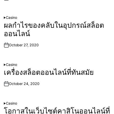
it
h
e
Casino
x
P
o
p
ผลกำไรของคลับในอุปกรณ์สล็อต
s
re
t
ออนไลน์
e
ss
d
i
iv
n
October 27, 2020
e
in
fo
r
Casino
P
m
o
เครื่องสล็อตออนไลน์ที่ทันสมัย
s
a
t
ti
e
October 24, 2020
d
o
i
n
n
Casino
P
o
โอกาสในเว็บไซต์คาสิโนออนไลน์ที่
s