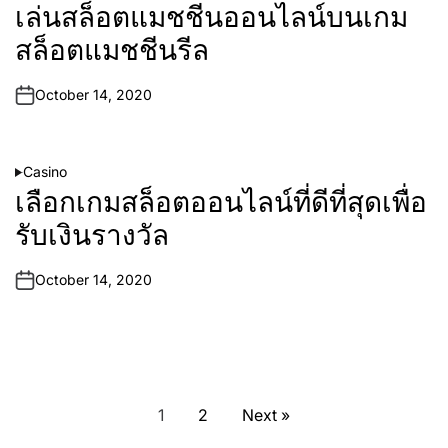
o
เล่นสล็อตแมชชีนออนไลน์บนเกม
s
t
สล็อตแมชชีนรีล
e
d
i
n
October 14, 2020
Casino
P
o
เลือกเกมสล็อตออนไลน์ที่ดีที่สุดเพื่อ
s
t
รับเงินรางวัล
e
d
i
n
October 14, 2020
P
1
2
Next »