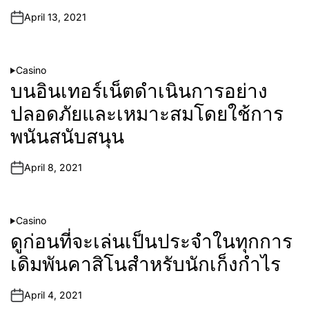
it
April 13, 2021
h
e
x
p
Casino
P
re
o
บนอินเทอร์เน็ตดำเนินการอย่าง
s
ss
t
iv
ปลอดภัยและเหมาะสมโดยใช้การ
e
d
e
i
พนันสนับสนุน
in
n
fo
April 8, 2021
r
m
a
ti
Casino
P
o
o
ดูก่อนที่จะเล่นเป็นประจำในทุกการ
s
n
t
เดิมพันคาสิโนสำหรับนักเก็งกำไร
e
d
i
n
April 4, 2021