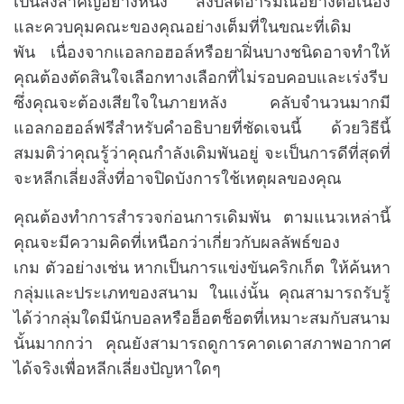
เป็นสิ่งสำคัญอย่างหนึ่ง สงบสติอารมณ์อย่างต่อเนื่อง
และควบคุมคณะของคุณอย่างเต็มที่ในขณะที่เดิม
พัน เนื่องจากแอลกอฮอล์หรือยาฝิ่นบางชนิดอาจทำให้
คุณต้องตัดสินใจเลือกทางเลือกที่ไม่รอบคอบและเร่งรีบ
ซึ่งคุณจะต้องเสียใจในภายหลัง คลับจำนวนมากมี
แอลกอฮอล์ฟรีสำหรับคำอธิบายที่ชัดเจนนี้ ด้วยวิธีนี้
สมมติว่าคุณรู้ว่าคุณกำลังเดิมพันอยู่ จะเป็นการดีที่สุดที่
จะหลีกเลี่ยงสิ่งที่อาจปิดบังการใช้เหตุผลของคุณ
คุณต้องทำการสำรวจก่อนการเดิมพัน ตามแนวเหล่านี้
คุณจะมีความคิดที่เหนือกว่าเกี่ยวกับผลลัพธ์ของ
เกม ตัวอย่างเช่น หากเป็นการแข่งขันคริกเก็ต ให้ค้นหา
กลุ่มและประเภทของสนาม ในแง่นั้น คุณสามารถรับรู้
ได้ว่ากลุ่มใดมีนักบอลหรือฮ็อตช็อตที่เหมาะสมกับสนาม
นั้นมากกว่า คุณยังสามารถดูการคาดเดาสภาพอากาศ
ได้จริงเพื่อหลีกเลี่ยงปัญหาใดๆ