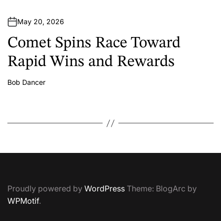
May 20, 2026
Comet Spins Race Toward
Rapid Wins and Rewards
Bob Dancer
A
u
t
h
o
r
Proudly powered by
WordPress
Theme: BlogArc by
WPMotif
.