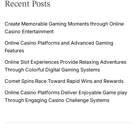
a
Recent Posts
t
i
Create Memorable Gaming Moments through Online
Casino Entertainment
o
Online Casino Platforms and Advanced Gaming
n
Features
Online Slot Experiences Provide Relaxing Adventures
Through Colorful Digital Gaming Systems
Comet Spins Race Toward Rapid Wins and Rewards
Online Casino Platforms Deliver Enjoyable Game play
Through Engaging Casino Challenge Systems