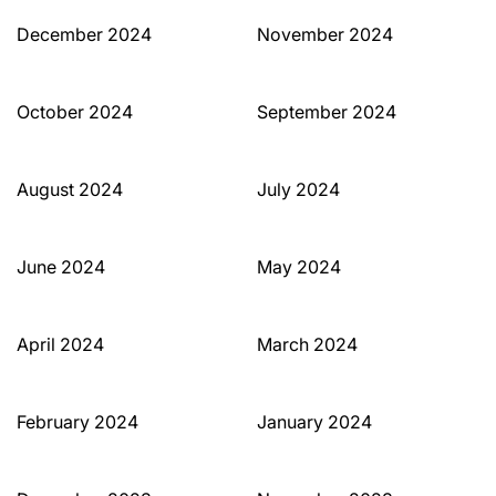
December 2024
November 2024
October 2024
September 2024
August 2024
July 2024
June 2024
May 2024
April 2024
March 2024
February 2024
January 2024