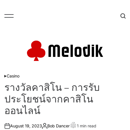
S
k
i
M
S
p
e
e
t
n
a
o
u
r
c
c
Melodik
o
h
n
B
t
o
e
Casino
P
o
o
n
s
รางวัลคาสิโน – การรับ
st
t
t
u
e
ประโยชน์จากคาสิโน
d
p
i
n
m
ออนไลน์
in
d
w
August 19, 2023
Bob Dancer
1 min read
A
E