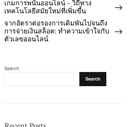
P
เกมการพนันออนไลน์ – วิถีทาง
เทคโนโลยีสมัยใหม่ที่เพิ่มขึ้น
o
จากอัตราต่อรองการเดิมพันไปจนถึง
s
การจ่ายเงินสล็อต: ทำความเข้าใจกับ
t
ตัวเลขออนไลน์
n
a
v
Search
i
Search
g
a
t
i
Recent Posts