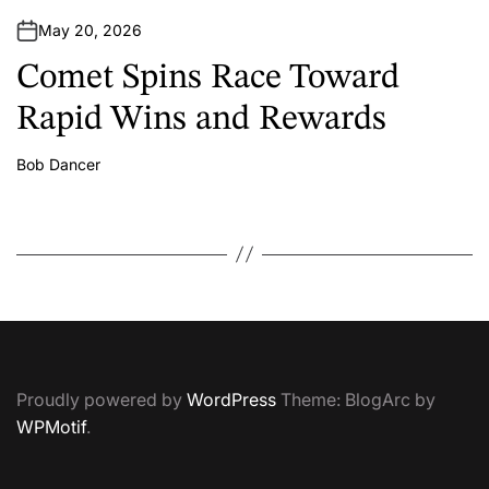
May 20, 2026
Comet Spins Race Toward
Rapid Wins and Rewards
Bob Dancer
A
u
t
h
o
r
Proudly powered by
WordPress
Theme: BlogArc by
WPMotif
.