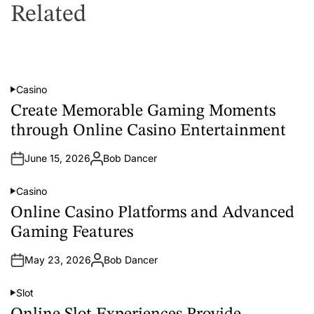
Related
Casino
P
o
Create Memorable Gaming Moments
s
t
through Online Casino Entertainment
e
d
i
June 15, 2026
Bob Dancer
n
A
u
t
Casino
h
P
o
o
Online Casino Platforms and Advanced
r
s
t
Gaming Features
e
d
i
May 23, 2026
Bob Dancer
n
A
u
t
Slot
h
P
o
o
r