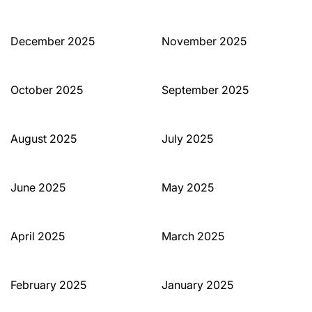
December 2025
November 2025
October 2025
September 2025
August 2025
July 2025
June 2025
May 2025
April 2025
March 2025
February 2025
January 2025