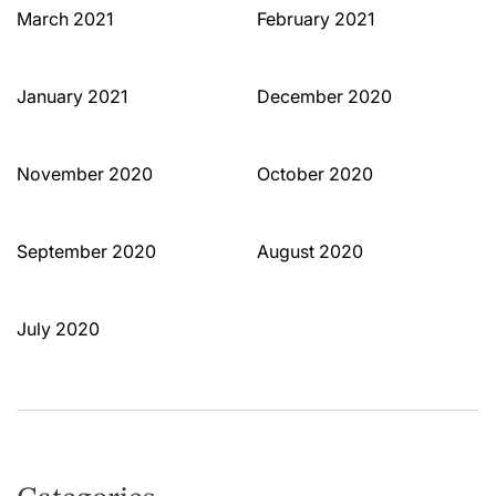
March 2021
February 2021
January 2021
December 2020
November 2020
October 2020
September 2020
August 2020
July 2020