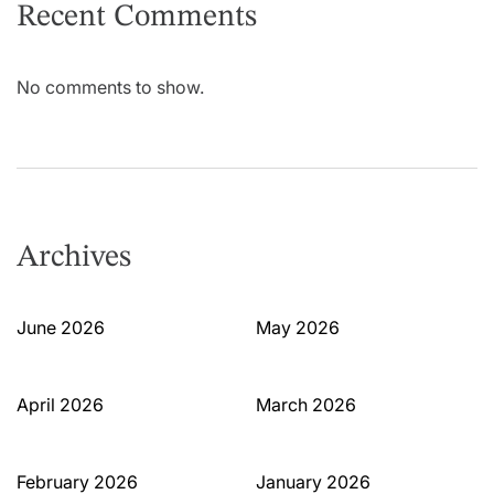
Recent Comments
No comments to show.
Archives
June 2026
May 2026
April 2026
March 2026
February 2026
January 2026