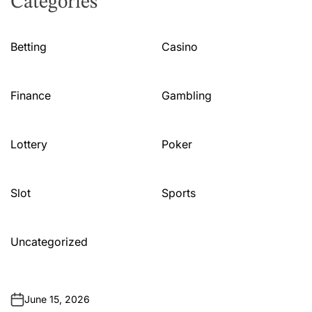
Categories
Betting
Casino
Finance
Gambling
Lottery
Poker
Slot
Sports
Uncategorized
June 15, 2026