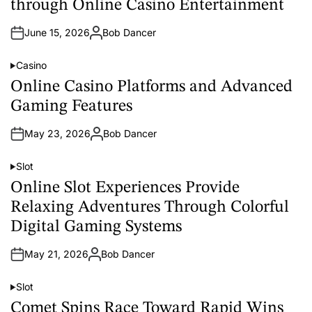
through Online Casino Entertainment
e
d
i
June 15, 2026
Bob Dancer
n
A
u
t
Casino
h
P
o
o
Online Casino Platforms and Advanced
r
s
t
Gaming Features
e
d
i
May 23, 2026
Bob Dancer
n
A
u
t
Slot
h
P
o
o
Online Slot Experiences Provide
r
s
t
Relaxing Adventures Through Colorful
e
d
Digital Gaming Systems
i
n
May 21, 2026
Bob Dancer
A
u
t
Slot
h
P
o
o
Comet Spins Race Toward Rapid Wins
r
s