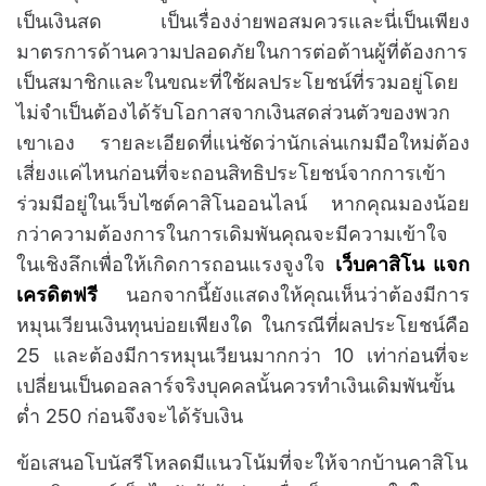
เป็นเงินสด เป็นเรื่องง่ายพอสมควรและนี่เป็นเพียง
มาตรการด้านความปลอดภัยในการต่อต้านผู้ที่ต้องการ
เป็นสมาชิกและในขณะที่ใช้ผลประโยชน์ที่รวมอยู่โดย
ไม่จำเป็นต้องได้รับโอกาสจากเงินสดส่วนตัวของพวก
เขาเอง รายละเอียดที่แน่ชัดว่านักเล่นเกมมือใหม่ต้อง
เสี่ยงแค่ไหนก่อนที่จะถอนสิทธิประโยชน์จากการเข้า
ร่วมมีอยู่ในเว็บไซต์คาสิโนออนไลน์ หากคุณมองน้อย
กว่าความต้องการในการเดิมพันคุณจะมีความเข้าใจ
ในเชิงลึกเพื่อให้เกิดการถอนแรงจูงใจ
เว็บคาสิโน แจก
เครดิตฟรี
นอกจากนี้ยังแสดงให้คุณเห็นว่าต้องมีการ
หมุนเวียนเงินทุนบ่อยเพียงใด ในกรณีที่ผลประโยชน์คือ
25 และต้องมีการหมุนเวียนมากกว่า 10 เท่าก่อนที่จะ
เปลี่ยนเป็นดอลลาร์จริงบุคคลนั้นควรทำเงินเดิมพันขั้น
ต่ำ 250 ก่อนจึงจะได้รับเงิน
ข้อเสนอโบนัสรีโหลดมีแนวโน้มที่จะให้จากบ้านคาสิโน