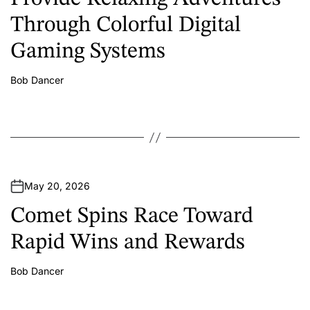
Through Colorful Digital
Gaming Systems
Bob Dancer
A
u
t
h
o
r
May 20, 2026
Comet Spins Race Toward
Rapid Wins and Rewards
Bob Dancer
A
u
t
h