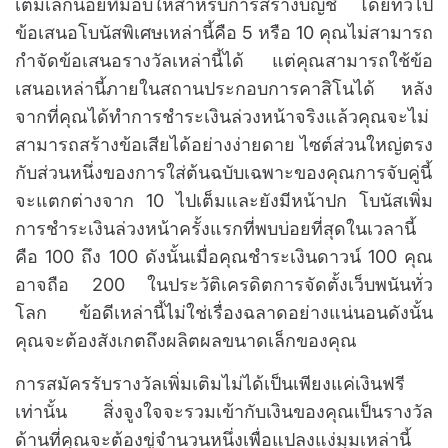
เติมเล็กน้อยที่มอบให้สำหรับการสร้างบัญชี โดยทั่วไป
ข้อเสนอโบนัสพิเศษเหล่านี้คือ 5 หรือ 10 คุณไม่สามารถ
กำจัดข้อเสนอรางวัลเหล่านี้ได้ แต่คุณสามารถใช้ข้อ
เสนอเหล่านี้ภายในสถานประกอบการคาสิโนได้ หลัง
จากที่คุณได้ทำการชำระเงินล่วงหน้าจริงแล้วคุณจะไม่
สามารถสร้างข้อเสียได้อย่างง่ายดาย ไซต์ส่วนใหญ่ตรง
กับส่วนหนึ่งของการใส่ต้นฉบับเฉพาะของคุณการจับคู่นี้
จะแตกต่างจาก 10 ไปเต็มและยังมีหน้าปก โบนัสเพิ่ม
การชำระเงินล่วงหน้าครั้งแรกที่พบบ่อยที่สุดในเวลานี้
คือ 100 ถึง 100 ดังนั้นเมื่อคุณชำระเงินดาวน์ 100 คุณ
อาจถือ 200 ในประวัติเครดิตการจัดตั้งเว็บพนันทั่ว
โลก ข้อดีเหล่านี้ไม่ใช่เรื่องฉลาดอย่างแน่นอนดังนั้น
คุณจะต้องสังเกตถึงผลิตผลขนาดเล็กของคุณ
การสมัครรับรางวัลเพิ่มเติมไม่ได้เป็นเพียงแค่เงินฟรี
เท่านั้น สิ่งจูงใจจะรวมเข้ากับเงินของคุณเป็นรางวัล
ด้านที่คุณจะต้องขู่จำนวนหนึ่งเพื่อแปลงแง่มุมเหล่านี้