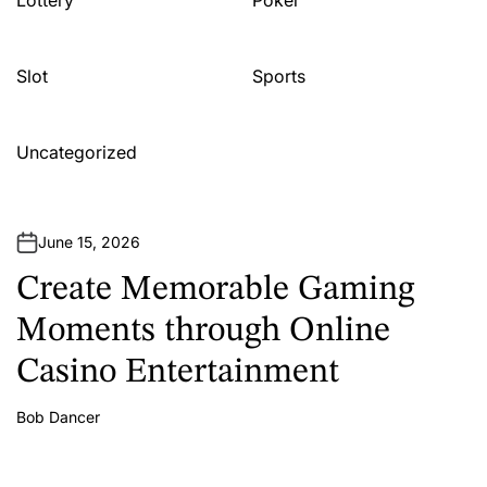
Lottery
Poker
Slot
Sports
Uncategorized
June 15, 2026
Create Memorable Gaming
Moments through Online
Casino Entertainment
Bob Dancer
A
u
t
h
o