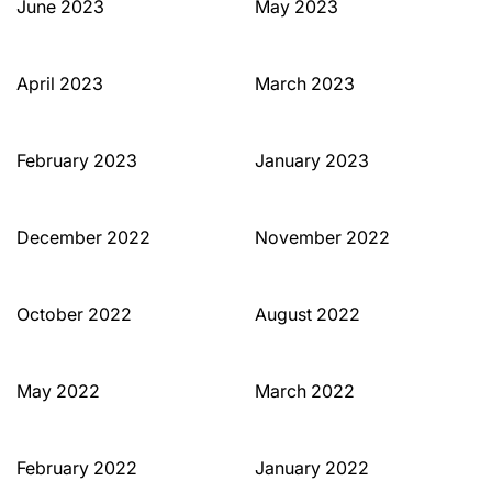
June 2023
May 2023
April 2023
March 2023
February 2023
January 2023
December 2022
November 2022
October 2022
August 2022
May 2022
March 2022
February 2022
January 2022