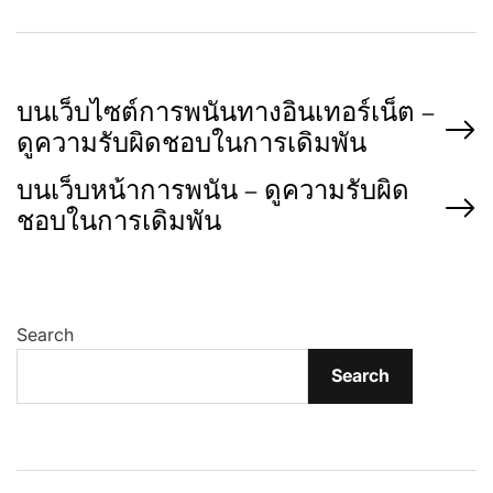
P
บนเว็บไซต์การพนันทางอินเทอร์เน็ต –
ดูความรับผิดชอบในการเดิมพัน
o
บนเว็บหน้าการพนัน – ดูความรับผิด
s
ชอบในการเดิมพัน
t
n
a
Search
v
Search
i
g