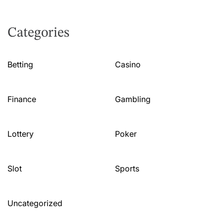
Categories
Betting
Casino
Finance
Gambling
Lottery
Poker
Slot
Sports
Uncategorized