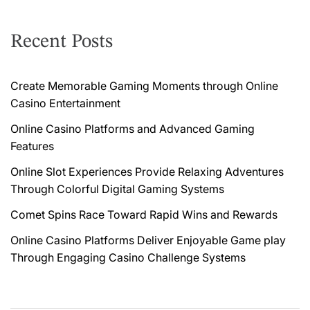
a
t
Recent Posts
i
o
Create Memorable Gaming Moments through Online
n
Casino Entertainment
Online Casino Platforms and Advanced Gaming
Features
Online Slot Experiences Provide Relaxing Adventures
Through Colorful Digital Gaming Systems
Comet Spins Race Toward Rapid Wins and Rewards
Online Casino Platforms Deliver Enjoyable Game play
Through Engaging Casino Challenge Systems