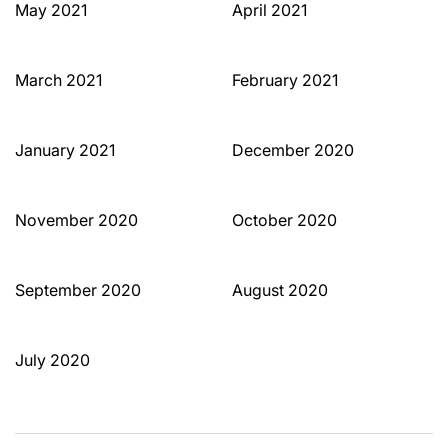
May 2021
April 2021
March 2021
February 2021
January 2021
December 2020
November 2020
October 2020
September 2020
August 2020
July 2020