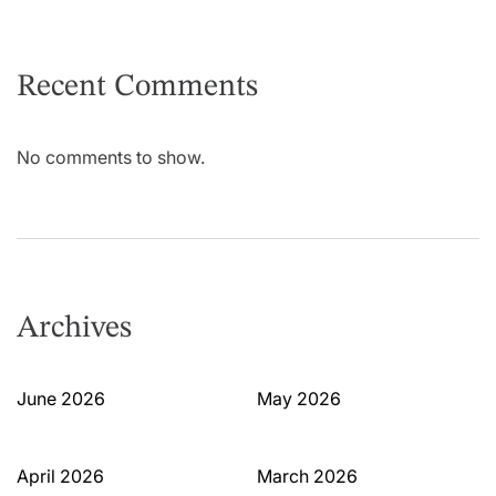
Recent Comments
No comments to show.
Archives
June 2026
May 2026
April 2026
March 2026