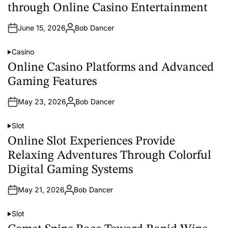
t
through Online Casino Entertainment
e
d
i
June 15, 2026
Bob Dancer
n
A
u
t
Casino
h
P
o
o
Online Casino Platforms and Advanced
r
s
t
Gaming Features
e
d
i
May 23, 2026
Bob Dancer
n
A
u
t
Slot
h
P
o
o
Online Slot Experiences Provide
r
s
t
Relaxing Adventures Through Colorful
e
d
Digital Gaming Systems
i
n
May 21, 2026
Bob Dancer
A
u
t
Slot
h
P
o
o