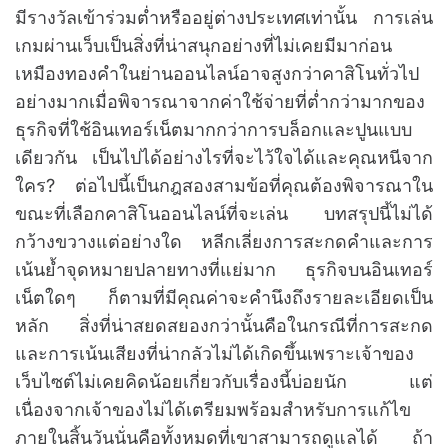
it
o
m
มีรางวัลเข้าร่วมต่ำหรืออยู่ต่างประเทศเท่านั้น การเล่น
r
a
h
t
เกมผ่านเว็บเป็นสิ่งที่น่าสนุกอย่างที่ไม่เคยมีมาก่อน
e
e
d
เหมืองทองคำในย่านออนไลน์อาจสูงกว่าคาสิโนทั่วไป
x
r
e
p
อย่างมากเมื่อพิจารณาจากค่าใช้จ่ายที่ต่ำกว่ามากของ
a
re
d
ธุรกิจที่ใช้อินเทอร์เน็ตมากกว่าการบล็อกและปูนแบบ
t
ss
i
เดียวกัน เป็นไปได้อย่างไรที่จะไว้ใจได้และคุณหนีจาก
iv
m
e
e
ใคร? ต่อไปนี้เป็นกฎสองสามข้อที่คุณต้องพิจารณาใน
in
ขณะที่เลือกคาสิโนออนไลน์ที่จะเล่น บทสรุปนี้ไม่ได้
fo
กว้างขวางแต่อย่างใด หลีกเลี่ยงการสะกดคำและการ
r
เน้นย้ำจุดหมายปลายทางที่แย่มาก ธุรกิจบนอินเทอร์
m
a
เน็ตใดๆ ก็ตามที่มีคุณค่าจะคำนึงถึงรายละเอียดเป็น
ti
หลัก สิ่งที่น่าสยดสยองกว่านั้นคือในกรณีที่การสะกด
o
และการเน้นเสียงที่น่ากลัวไม่ได้เกิดขึ้นเพราะเจ้าของ
n
เว็บไซต์ไม่เคยคิดน้อยเกี่ยวกับเรื่องนี้บ่อยนัก แต่
เนื่องจากเจ้าของไม่ได้เตรียมพร้อมสำหรับการแก้ไข
ภายในสิ้นวันนั่นคือทั้งหมดที่เขาสามารถดูแลได้ ถ้า