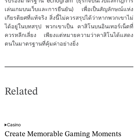
รับรองมาตรฐาน echogram (ธุรกิจบนเว็บและกฎการ
เล่นเกมบนเว็บและการยืนยัน) เพื่อเป็นสัญลักษณ์แห่ง
เกียรติยศที่แท้จริง สิ่งนี้ไม่ควรสรุปได้ว่าหากพวกเขาไม่
ได้อยู่ในบทสรุป พวกเขาเป็น คาสิโนบนอินเทอร์เน็ตที่
ควรหลีกเลี่ยง เพียงแต่หมายความว่าคาสิโนได้แสดง
ตนในมาตรฐานที่คุ้มค่าอย่างยิ่ง
Related
Casino
P
o
Create Memorable Gaming Moments
s