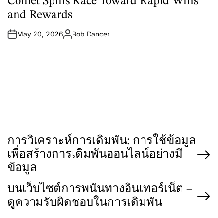
Comet Spins Race Toward Rapid Wins
r
s
t
and Rewards
e
d
i
May 20, 2026
Bob Dancer
n
A
u
t
h
o
r
P
การวิเคราะห์การเดิมพัน: การใช้ข้อมูล
เพื่อสร้างการเดิมพันออนไลน์อย่างมี
o
ข้อมูล
s
บนเว็บไซต์การพนันทางอินเทอร์เน็ต –
t
ดูความรับผิดชอบในการเดิมพัน
n