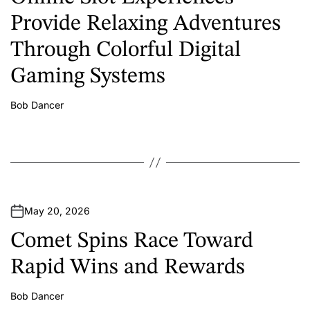
Provide Relaxing Adventures
Through Colorful Digital
Gaming Systems
Bob Dancer
A
u
t
h
o
r
May 20, 2026
Comet Spins Race Toward
Rapid Wins and Rewards
Bob Dancer
A
u