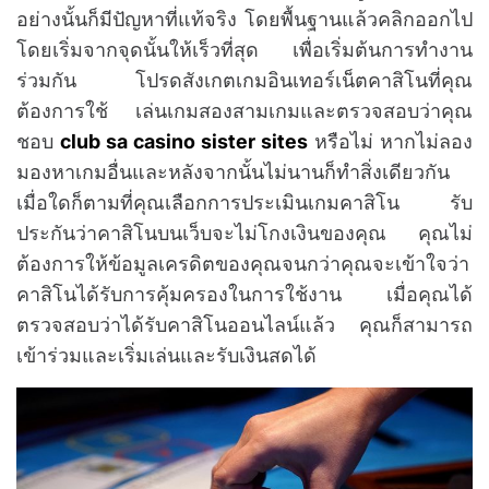
อย่างนั้นก็มีปัญหาที่แท้จริง โดยพื้นฐานแล้วคลิกออกไป
โดยเริ่มจากจุดนั้นให้เร็วที่สุด เพื่อเริ่มต้นการทำงาน
ร่วมกัน โปรดสังเกตเกมอินเทอร์เน็ตคาสิโนที่คุณ
ต้องการใช้ เล่นเกมสองสามเกมและตรวจสอบว่าคุณ
ชอบ
club sa casino sister sites
หรือไม่ หากไม่ลอง
มองหาเกมอื่นและหลังจากนั้นไม่นานก็ทำสิ่งเดียวกัน
เมื่อใดก็ตามที่คุณเลือกการประเมินเกมคาสิโน รับ
ประกันว่าคาสิโนบนเว็บจะไม่โกงเงินของคุณ คุณไม่
ต้องการให้ข้อมูลเครดิตของคุณจนกว่าคุณจะเข้าใจว่า
คาสิโนได้รับการคุ้มครองในการใช้งาน เมื่อคุณได้
ตรวจสอบว่าได้รับคาสิโนออนไลน์แล้ว คุณก็สามารถ
เข้าร่วมและเริ่มเล่นและรับเงินสดได้