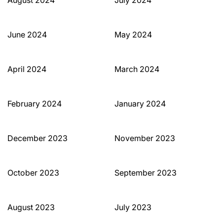
August 2024
July 2024
June 2024
May 2024
April 2024
March 2024
February 2024
January 2024
December 2023
November 2023
October 2023
September 2023
August 2023
July 2023