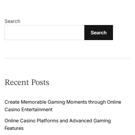
a
v
Search
i
Search
g
a
t
i
Recent Posts
o
n
Create Memorable Gaming Moments through Online
Casino Entertainment
Online Casino Platforms and Advanced Gaming
Features