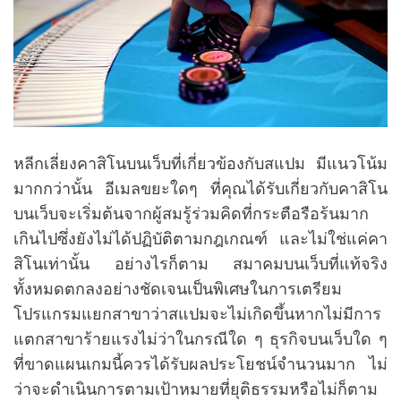
หลีกเลี่ยงคาสิโนบนเว็บที่เกี่ยวข้องกับสแปม มีแนวโน้ม
มากกว่านั้น อีเมลขยะใดๆ ที่คุณได้รับเกี่ยวกับคาสิโน
บนเว็บจะเริ่มต้นจากผู้สมรู้ร่วมคิดที่กระตือรือร้นมาก
เกินไปซึ่งยังไม่ได้ปฏิบัติตามกฎเกณฑ์ และไม่ใช่แค่คา
สิโนเท่านั้น อย่างไรก็ตาม สมาคมบนเว็บที่แท้จริง
ทั้งหมดตกลงอย่างชัดเจนเป็นพิเศษในการเตรียม
โปรแกรมแยกสาขาว่าสแปมจะไม่เกิดขึ้นหากไม่มีการ
แตกสาขาร้ายแรงไม่ว่าในกรณีใด ๆ ธุรกิจบนเว็บใด ๆ
ที่ขาดแผนเกมนี้ควรได้รับผลประโยชน์จำนวนมาก ไม่
ว่าจะดำเนินการตามเป้าหมายที่ยุติธรรมหรือไม่ก็ตาม