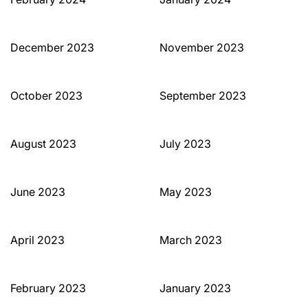
December 2023
November 2023
October 2023
September 2023
August 2023
July 2023
June 2023
May 2023
April 2023
March 2023
February 2023
January 2023