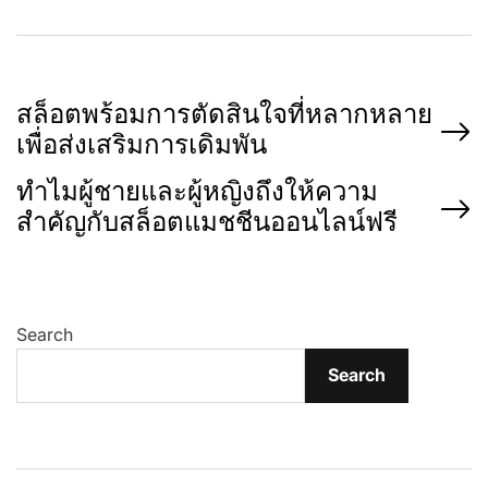
P
สล็อตพร้อมการตัดสินใจที่หลากหลาย
เพื่อส่งเสริมการเดิมพัน
o
ทำไมผู้ชายและผู้หญิงถึงให้ความ
s
สำคัญกับสล็อตแมชชีนออนไลน์ฟรี
t
n
a
Search
v
Search
i
g