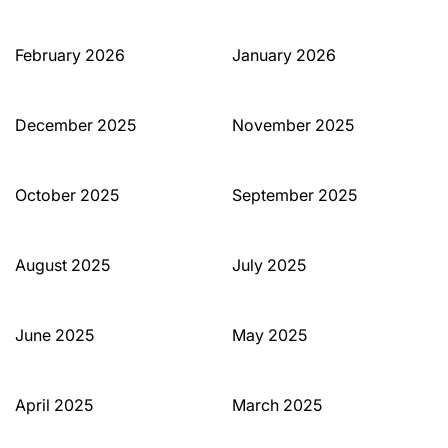
February 2026
January 2026
December 2025
November 2025
October 2025
September 2025
August 2025
July 2025
June 2025
May 2025
April 2025
March 2025