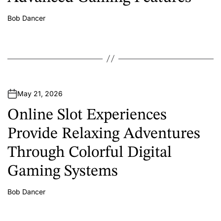
Bob Dancer
A
u
t
h
o
r
May 21, 2026
Online Slot Experiences
Provide Relaxing Adventures
Through Colorful Digital
Gaming Systems
Bob Dancer
A
u
t
h