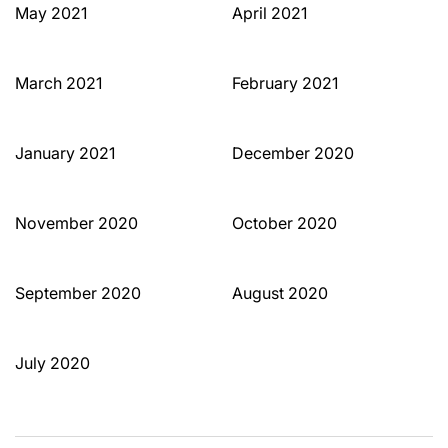
May 2021
April 2021
March 2021
February 2021
January 2021
December 2020
November 2020
October 2020
September 2020
August 2020
July 2020