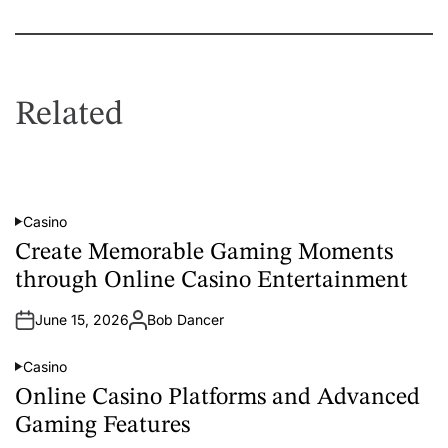
Related
Casino
P
o
Create Memorable Gaming Moments
s
t
through Online Casino Entertainment
e
d
i
June 15, 2026
Bob Dancer
n
A
u
t
Casino
h
P
o
o
Online Casino Platforms and Advanced
r
s
t
Gaming Features
e
d