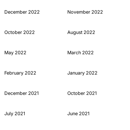
December 2022
November 2022
October 2022
August 2022
May 2022
March 2022
February 2022
January 2022
December 2021
October 2021
July 2021
June 2021