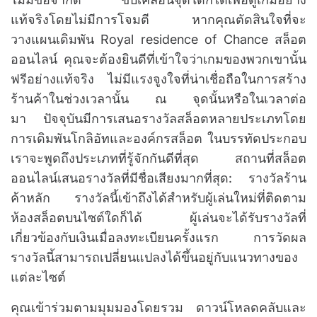
แท้จริงโดยไม่มีการโจมตี หากคุณตัดสินใจที่จะ
วางแผนเดิมพัน Royal residence of Chance สล็อต
ออนไลน์ คุณจะต้องยินดีที่เข้าใจว่าเกมของพวกเขานั้น
ฟรีอย่างแท้จริง ไม่มีแรงจูงใจที่น่าเชื่อถือในการสร้าง
ร้านค้าในช่วงเวลานั้น ณ จุดนั้นหรือในเวลาต่อ
มา ปัจจุบันมีการเสนอรางวัลสล็อตหลายประเภทโดย
การเดิมพันโกลิอัทและองค์กรสล็อต ในบรรทัดประกอบ
เราจะพูดถึงประเภทที่รู้จักกันดีที่สุด สถานที่สล็อต
ออนไลน์เสนอรางวัลที่มีชื่อเสียงมากที่สุด: รางวัลร้าน
ค้าหลัก รางวัลนี้เข้าถึงได้สำหรับผู้เล่นใหม่ที่ติดตาม
ห้องสล็อตบนไซต์ใดก็ได้ ผู้เล่นจะได้รับรางวัลที่
เกี่ยวข้องกับเงินเมื่อลงทะเบียนครั้งแรก การวัดผล
รางวัลนี้สามารถเปลี่ยนแปลงได้ขึ้นอยู่กับแนวทางของ
แต่ละไซต์
คุณเข้าร่วมตามมุมมองโดยรวม ดาวน์โหลดคลับและ