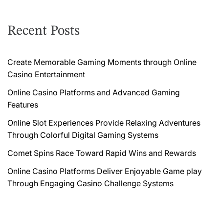
a
t
Recent Posts
i
o
Create Memorable Gaming Moments through Online
n
Casino Entertainment
Online Casino Platforms and Advanced Gaming
Features
Online Slot Experiences Provide Relaxing Adventures
Through Colorful Digital Gaming Systems
Comet Spins Race Toward Rapid Wins and Rewards
Online Casino Platforms Deliver Enjoyable Game play
Through Engaging Casino Challenge Systems