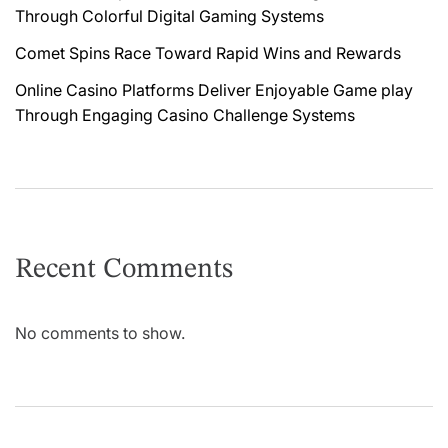
Through Colorful Digital Gaming Systems
Comet Spins Race Toward Rapid Wins and Rewards
Online Casino Platforms Deliver Enjoyable Game play
Through Engaging Casino Challenge Systems
Recent Comments
No comments to show.