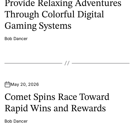
Provide Relaxing Adventures
Through Colorful Digital
Gaming Systems
Bob Dancer
A
u
t
h
o
r
May 20, 2026
Comet Spins Race Toward
Rapid Wins and Rewards
Bob Dancer
A
u
t