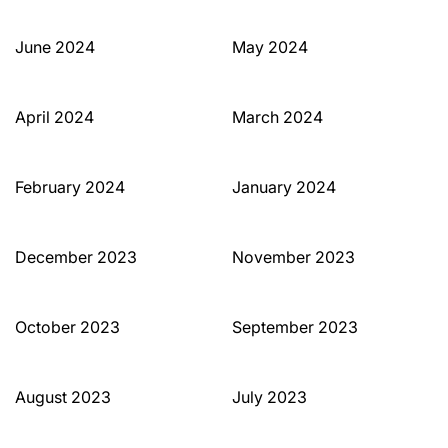
June 2024
May 2024
April 2024
March 2024
February 2024
January 2024
December 2023
November 2023
October 2023
September 2023
August 2023
July 2023