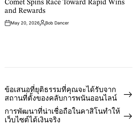
Comet Spins Race Toward Rapid Wins
r
s
t
and Rewards
e
d
i
May 20, 2026
Bob Dancer
n
A
u
t
h
o
r
P
ข้อเสนอที่ยุติธรรมที่คุณจะได้รับจาก
สถานที่ตั้งของคลับการพนันออนไลน์
o
การพัฒนาที่น่าเชื่อถือในคาสิโนทำให้
s
เว็บไซต์ได้เงินจริง
t