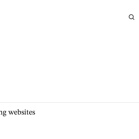
S
e
a
r
k
c
h
ing websites