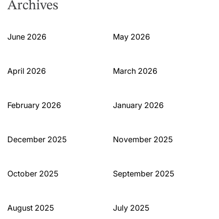
Archives
June 2026
May 2026
April 2026
March 2026
February 2026
January 2026
December 2025
November 2025
October 2025
September 2025
August 2025
July 2025