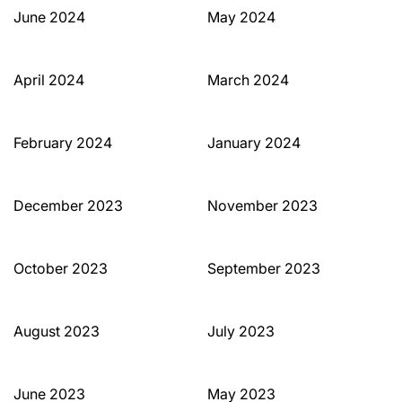
June 2024
May 2024
April 2024
March 2024
February 2024
January 2024
December 2023
November 2023
October 2023
September 2023
August 2023
July 2023
June 2023
May 2023