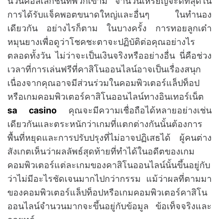
นวนคอลเลกชันที่พวกเขามี จำนวนเหรียญจะดีที่สุดใน
การได้รับแจ็คพอตขนาดใหญ่และอื่นๆ ในทำนอง
เดียวกัน อย่างไรก็ตาม ในบางครั้ง การทอยลูกเต๋า
หมุนยางเพื่อดูว่าโชคชะตาจะปฏิบัติต่อคุณอย่างไร
ตลอดทั้งวัน ไม่ว่าจะเป็นเงินจริงหรืออย่างอื่น นี่คือช่วง
เวลาที่การเล่นฟรีที่คาสิโนออนไลน์อาจเป็นเรื่องสนุก
เนื่องจากคุณอาจมีส่วนร่วมในคอมพิวเตอร์แล็ปท็อป
หรือเกมคอมพิวเตอร์คาสิโนออนไลน์ทางอินเทอร์เน็ต
sa casino
คุณจะมีความเชื่อถือได้หลายอย่างเช่น
เดียวกันและตระหนักว่าเกมที่แตกต่างกันนั้นต้องการ
พื้นที่หยุดและการปรับปรุงที่ไม่อาจปฏิเสธได้ ผู้คนต่าง
สังเกตเห็นว่าผลลัพธ์สุดท้ายที่ทำได้ในอดีตของเกม
คอมพิวเตอร์แต่ละเกมของคาสิโนออนไลน์นั้นขึ้นอยู่กับ
ว่าไม่มีอะไรชัดเจนมากไปกว่ากรรม แม้ว่าผลที่ตามมา
ของคอมพิวเตอร์แล็ปท็อปหรือเกมคอมพิวเตอร์คาสิโน
ออนไลน์จำนวนมากจะขึ้นอยู่กับข้อมูล ข้อเท็จจริงและ