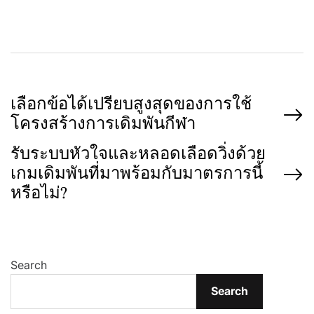
r
P
เลือกข้อได้เปรียบสูงสุดของการใช้
โครงสร้างการเดิมพันกีฬา
o
รับระบบหัวใจและหลอดเลือดวิ่งด้วย
s
เกมเดิมพันที่มาพร้อมกับมาตรการนี้
t
หรือไม่?
n
a
v
Search
i
Search