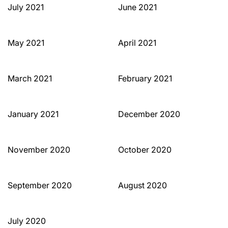
July 2021
June 2021
May 2021
April 2021
March 2021
February 2021
January 2021
December 2020
November 2020
October 2020
September 2020
August 2020
July 2020