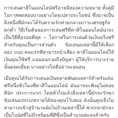
u
s
it
t
t
การเล่นคาสิโนออนไลน์ฟรีอาจมีสองความหมาย ทั้งคู่มี
h
h
i
o
m
e
โอกาสทดสอบบางอย่างโดยเปล่าประโยชน์ ซึ่งอาจเป็น
r
a
x
t
สิ่งหนึ่งที่มักจะได้รับความรักท่ามกลางภาวะเศรษฐกิจ
e
p
d
ตกต่ำ วิธีเริ่มต้นของการเล่นฟรีที่คาสิโนออนไลน์น่าจะ
re
r
e
ss
เป็นวิธีที่อร่อยที่สุด – โอกาสในการเล่นด้วยเงินจริงฟรี
a
d
iv
สำหรับคุณเป็นการส่วนตัว ข้อเสนอเหล่านี้มีให้เลือก
t
e
i
สอง แบบ คนแรกที่สามารถบ้าเสียง คาสิโนออนไลน์ให้
m
in
e
เงินคุณใช้ฟรี แน่นอนรวมถึงปัญหา ผู้ให้บริการบางราย
fo
r
นั้นยอดเยี่ยม บางอย่างไม่ดีอย่างแน่นอน
m
a
เมื่อคุณได้รับการเสนอเงินหลายพันดอลลาร์สำหรับเล่น
ti
ฟรีหนึ่งชั่วโมงที่คาสิโนออนไลน์ มันอาจจะฟังดูไม่ค่อย
o
ดีนัก ประการแรก โดยทั่วไปแล้วสิ่งเหล่านี้มักจะรักษา
n
ข้อเสนอประเภทรายได้ของคุณไว้เสมอ ดังนั้นคุณจึงไม่
สามารถเข้าสู่จำนวนนับไม่ถ้วนเหล่านี้ได้ พวกเขามักจะ
เป็นโบนัสที่ไม่มีรสนิยมที่ดีซึ่งเป็นสำนวนสแลงสำหรับ