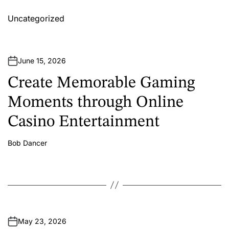
Uncategorized
June 15, 2026
Create Memorable Gaming
Moments through Online
Casino Entertainment
Bob Dancer
A
u
t
h
o
r
May 23, 2026