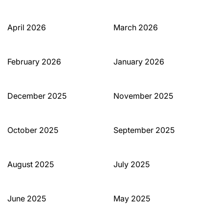
April 2026
March 2026
February 2026
January 2026
December 2025
November 2025
October 2025
September 2025
August 2025
July 2025
June 2025
May 2025