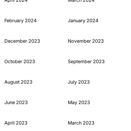
February 2024
January 2024
December 2023
November 2023
October 2023
September 2023
August 2023
July 2023
June 2023
May 2023
April 2023
March 2023