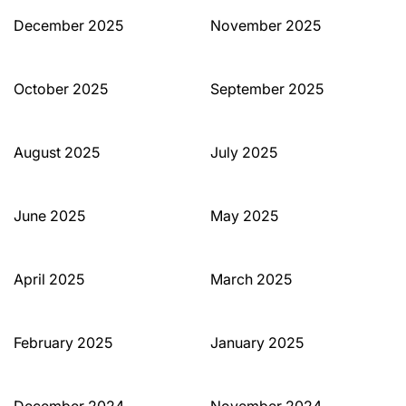
December 2025
November 2025
October 2025
September 2025
August 2025
July 2025
June 2025
May 2025
April 2025
March 2025
February 2025
January 2025