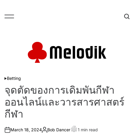
S
k
i
M
S
p
e
e
t
n
a
o
u
r
c
c
Melodik
o
h
n
B
t
o
e
Betting
P
o
o
n
s
จุดตัดของการเดิมพันกีฬา
st
t
t
u
e
ออนไลน์และวารสารศาสตร์
d
p
i
n
m
กีฬา
in
d
w
March 18, 2024
Bob Dancer
1 min read
A
E