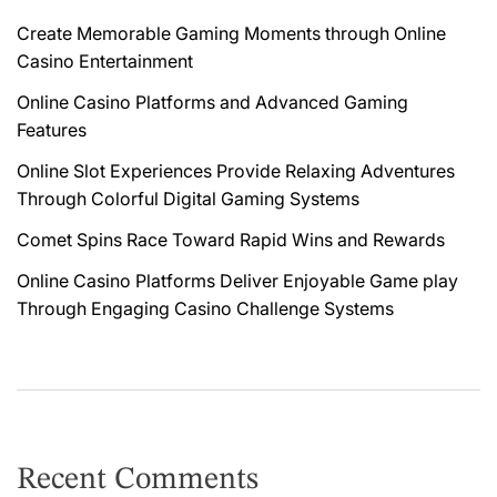
o
Create Memorable Gaming Moments through Online
n
Casino Entertainment
Online Casino Platforms and Advanced Gaming
Features
Online Slot Experiences Provide Relaxing Adventures
Through Colorful Digital Gaming Systems
Comet Spins Race Toward Rapid Wins and Rewards
Online Casino Platforms Deliver Enjoyable Game play
Through Engaging Casino Challenge Systems
Recent Comments