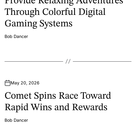
Provide Relaxing Adventures
Through Colorful Digital
Gaming Systems
Bob Dancer
A
u
t
h
o
r
May 20, 2026
Comet Spins Race Toward
Rapid Wins and Rewards
Bob Dancer
A
u
t
h