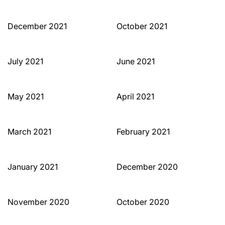
December 2021
October 2021
July 2021
June 2021
May 2021
April 2021
March 2021
February 2021
January 2021
December 2020
November 2020
October 2020