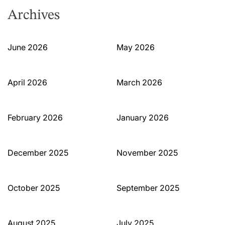
Archives
June 2026
May 2026
April 2026
March 2026
February 2026
January 2026
December 2025
November 2025
October 2025
September 2025
August 2025
July 2025