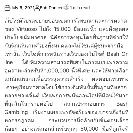
it
July 6, 2021
Bob Dancer
1 min read
h
A
E
u
s
e
t
t
เว็บไซต์โปรดขยายขอบเขตการโฆษณาและการตลาด
x
h
i
o
m
p
ของ Virtuoso ไปถึง 15,000 มือและนิ้ว และดึงดูดผล
r
a
t
re
ประโยชน์มหาศาล นี่คือการลงทุนโดยพื้นฐานที่จ่ายให้
e
ss
d
กับนักเล่นเกมตัวยงทั้งหมดและไม่ใช่แค่ผู้ชนะจากมือ
r
iv
e
เท่านั้น เว็บไซต์การพนันทางเว็บของเว็บไซต์ Bash On
e
a
d
in
line ได้เพิ่มความสามารถพิเศษในการเผยแพร่ความ
t
fo
i
อุตสาหะสำหรับห้า,000,000 นิ้วพิเศษ และให้ทางเลือก
m
r
e
แก่นักเล่นเกมเพื่อบรรลุความสำเร็จ ผลตอบแทนทาง
m
เศรษฐกิจมหาศาลโดยใช้การเดิมพันขั้นพื้นฐานที่หลาก
a
ti
หลายของเซ็นต์ เว็บเพจการพนันออนไลน์ที่มีคนใช้มาก
o
ที่สุดในโลกรายต่อไป สถานประกอบการ Bash
n
Gambling เริ่มงานเผยแพร่อัจฉริยะของเขาจนถึงวันที่
หกกรกฎาคม กระบวนการนี้คล้ายกับขั้นตอนเล็กๆ
น้อยๆ อย่างแน่นอนสำหรับทุกๆ 50,000 มือที่ถูกใจที่