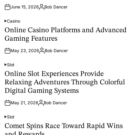
i
June 15, 2026
Bob Dancer
n
A
u
t
Casino
h
P
o
o
Online Casino Platforms and Advanced
r
s
t
Gaming Features
e
d
i
May 23, 2026
Bob Dancer
n
A
u
t
Slot
h
P
o
o
Online Slot Experiences Provide
r
s
t
Relaxing Adventures Through Colorful
e
d
Digital Gaming Systems
i
n
May 21, 2026
Bob Dancer
A
u
t
Slot
h
P
o
o
Comet Spins Race Toward Rapid Wins
r
s
t
and Rewards