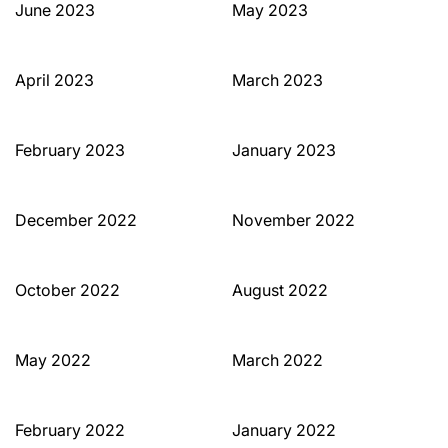
June 2023
May 2023
April 2023
March 2023
February 2023
January 2023
December 2022
November 2022
October 2022
August 2022
May 2022
March 2022
February 2022
January 2022