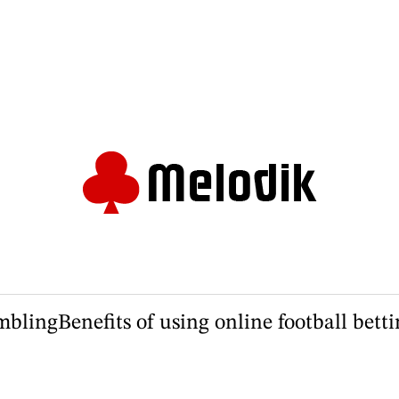
Melodi
Boost
up
mind
with
expres
sive
mbling
Benefits of using online football bett
infor
matio
n