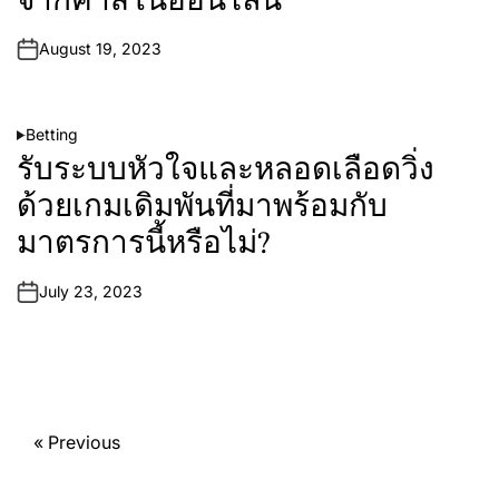
จากคาสิโนออนไลน์
d
i
n
August 19, 2023
Betting
P
o
รับระบบหัวใจและหลอดเลือดวิ่ง
s
t
ด้วยเกมเดิมพันที่มาพร้อมกับ
e
d
i
มาตรการนี้หรือไม่?
n
July 23, 2023
P
« Previous
o