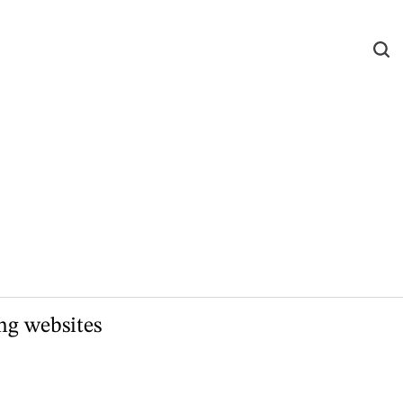
S
e
a
r
k
c
h
ing websites