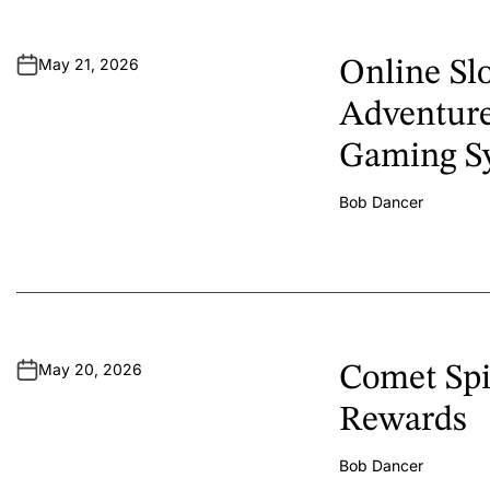
n
May 21, 2026
Online Sl
Adventure
Gaming S
Bob Dancer
A
u
t
h
o
r
May 20, 2026
Comet Spi
Rewards
Bob Dancer
A
u