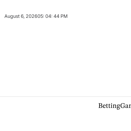
S
k
August 6, 2026
05
:
04
:
44
PM
i
p
t
o
c
o
n
t
e
n
t
Betting
Ga