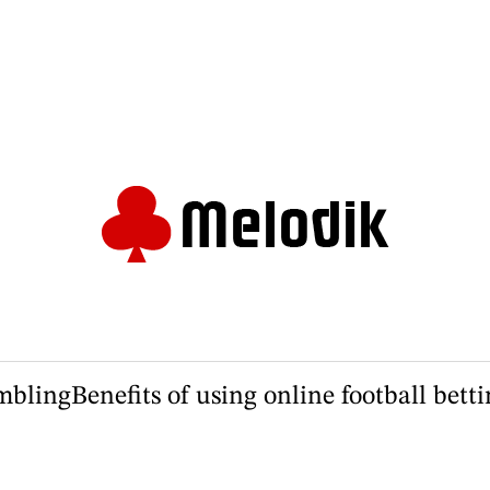
Melodi
Boost
up
mind
with
expres
sive
mbling
Benefits of using online football bett
infor
matio
n