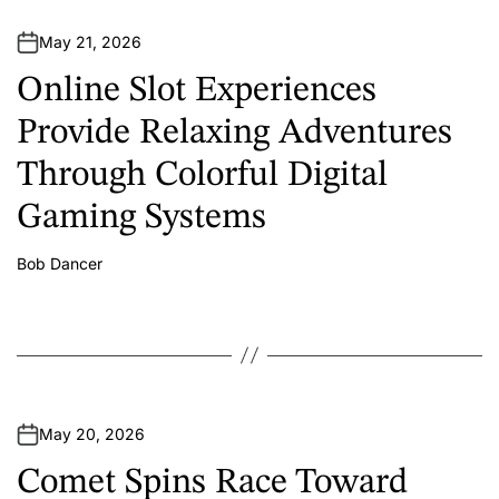
May 21, 2026
Online Slot Experiences
Provide Relaxing Adventures
Through Colorful Digital
Gaming Systems
Bob Dancer
A
u
t
h
o
r
May 20, 2026
Comet Spins Race Toward