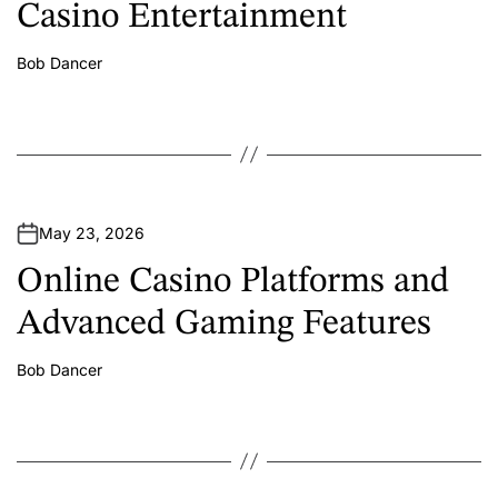
p
Casino Entertainment
a
Bob Dancer
A
u
g
t
h
i
o
r
n
a
May 23, 2026
t
Online Casino Platforms and
i
Advanced Gaming Features
o
Bob Dancer
A
n
u
t
h
o
r