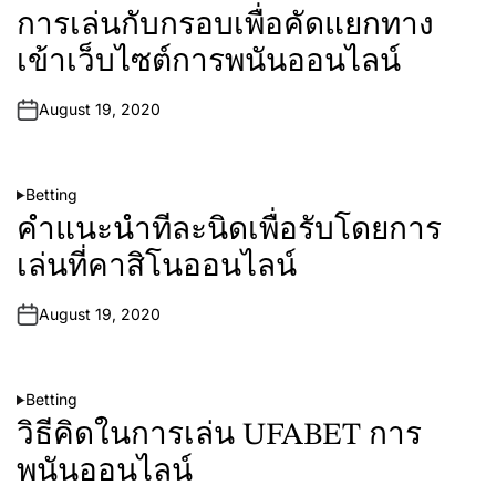
o
การเล่นกับกรอบเพื่อคัดแยกทาง
s
t
เข้าเว็บไซต์การพนันออนไลน์
e
d
i
n
August 19, 2020
Betting
P
o
คำแนะนำทีละนิดเพื่อรับโดยการ
s
t
เล่นที่คาสิโนออนไลน์
e
d
i
n
August 19, 2020
Betting
P
o
วิธีคิดในการเล่น UFABET การ
s
t
พนันออนไลน์
e
d